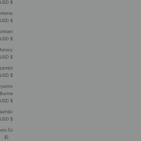
(USD $)
ntenegro
(USD $)
ntserrat
(USD $)
orocco
(USD $)
zambique
(USD $)
yanmar
(Burma)
(USD $)
Namibia
(USD $)
uru (USD
$)