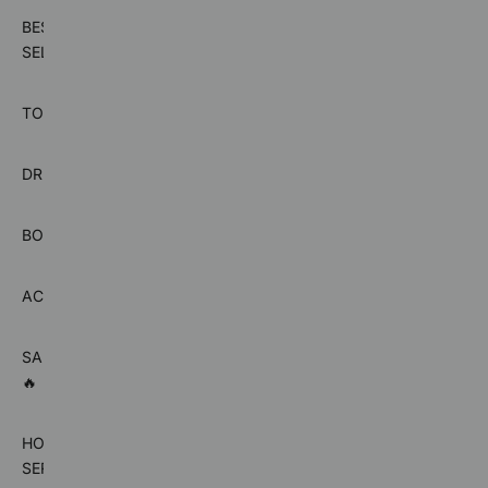
BEST
SELLER
TOPS
DRESSES
BOTTOMS
ACCESSORIES
SALE
🔥
HOT
SERIES