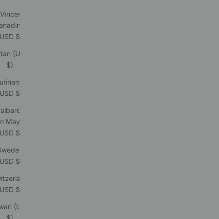
 Vincent &
enadines
(USD $)
dan (USD
$)
uriname
(USD $)
albard &
n Mayen
(USD $)
Sweden
(USD $)
itzerland
(USD $)
iwan (USD
$)