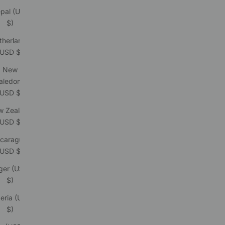
pal (USD
$)
therlands
(USD $)
New
aledonia
(USD $)
w Zealand
(USD $)
icaragua
(USD $)
ger (USD
$)
eria (USD
$)