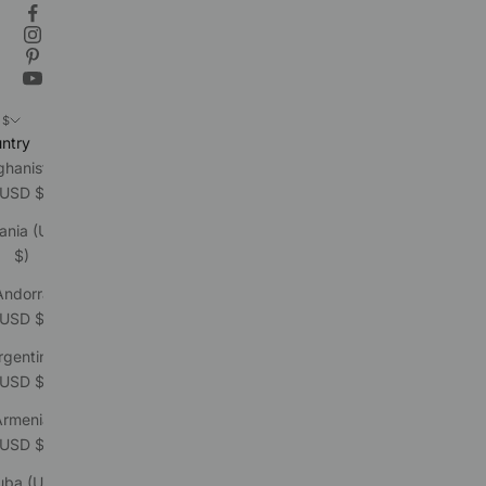
 $
ntry
ghanistan
(USD $)
ania (USD
$)
Andorra
(USD $)
rgentina
(USD $)
Armenia
(USD $)
uba (USD