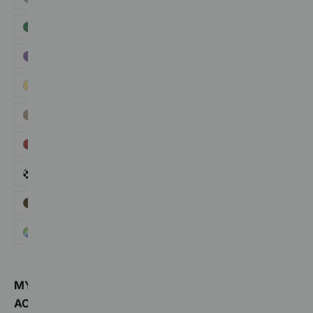
Green
Purple
Yellow
Khaki
Red
Plaid
Brown
Multi
MY
ACCOUNT