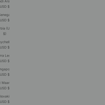
di Arabia
(USD $)
Senegal
(USD $)
rbia (USD
$)
ychelles
(USD $)
rra Leone
(USD $)
ingapore
(USD $)
t Maarten
(USD $)
lovakia
(USD $)