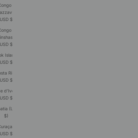
Congo -
azzaville
(USD $)
Congo -
inshasa
(USD $)
k Islands
(USD $)
sta Rica
(USD $)
e d’Ivoire
(USD $)
atia (USD
$)
Curaçao
(USD $)