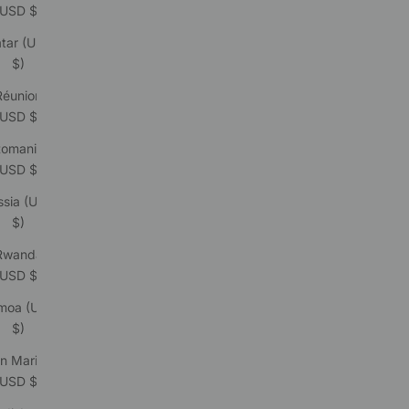
(USD $)
tar (USD
$)
Réunion
(USD $)
omania
(USD $)
ssia (USD
$)
Rwanda
(USD $)
moa (USD
$)
n Marino
(USD $)