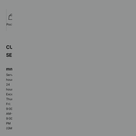
Pocket
Wishlist
Member
Orders
CUSTOMER
SERVICE
mmishow2024@gmail.com
Service
hours:
24
hours
Except
Thur-
Fri:
9:00
AM-
9:00
PM
(GMT+8)