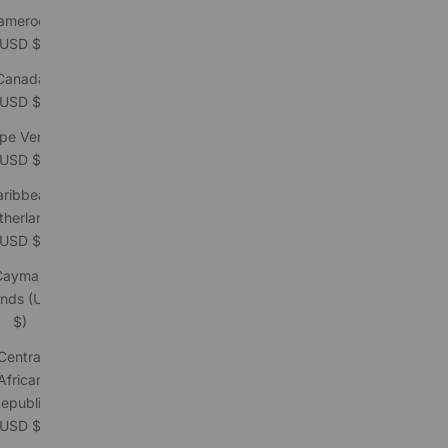
ameroon
(USD $)
Canada
(USD $)
pe Verde
(USD $)
aribbean
therlands
(USD $)
Cayman
ands (USD
$)
Central
African
epublic
(USD $)