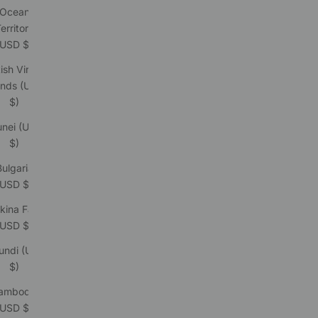
Ocean
erritory
(USD $)
tish Virgin
ands (USD
$)
unei (USD
$)
Bulgaria
(USD $)
kina Faso
(USD $)
undi (USD
$)
ambodia
(USD $)