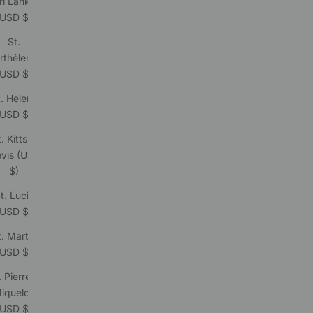
ri Lanka
(USD $)
St.
rthélemy
(USD $)
. Helena
(USD $)
. Kitts &
vis (USD
$)
t. Lucia
(USD $)
t. Martin
(USD $)
. Pierre &
iquelon
(USD $)