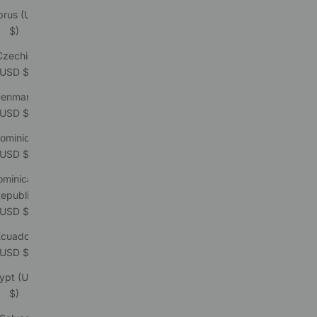
prus (USD
$)
Czechia
(USD $)
enmark
(USD $)
ominica
(USD $)
ominican
epublic
(USD $)
Ecuador
(USD $)
ypt (USD
$)