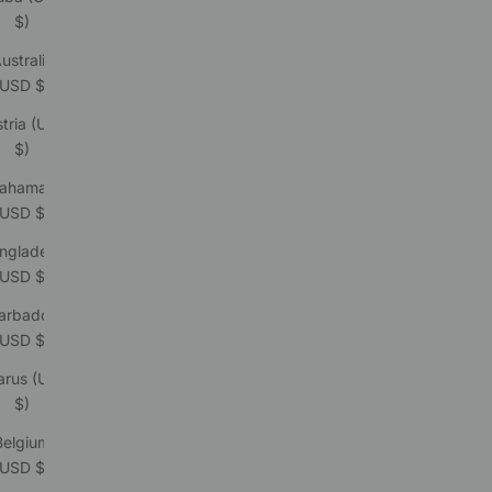
$)
ustralia
(USD $)
tria (USD
$)
ahamas
(USD $)
ngladesh
(USD $)
arbados
(USD $)
arus (USD
$)
Belgium
(USD $)