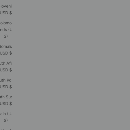
lovenia
(USD $)
olomon
ands (USD
$)
Somalia
(USD $)
th Africa
(USD $)
uth Korea
(USD $)
uth Sudan
(USD $)
ain (USD
$)