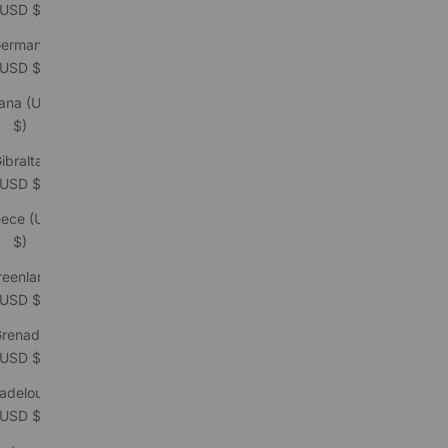
(USD $)
ermany
(USD $)
ana (USD
$)
ibraltar
(USD $)
eece (USD
$)
reenland
(USD $)
renada
(USD $)
adeloupe
(USD $)