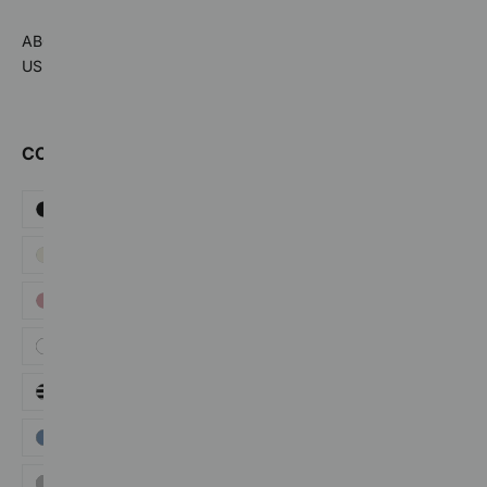
ABOUT
US
COLOR
Black
Beige
Pink
White
Stripe
Blue
Grey