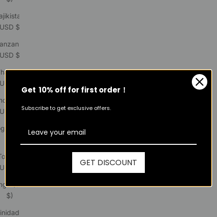
ajikistan
(USD $)
anzania
(USD $)
hailand
(USD $)
Get
10% off for first order！
mor-Leste
Subscribe to get exclusive offers.
(USD $)
ogo (USD
$)
Tokelau
GET DISCOUNT
(USD $)
nga (USD
$)
rinidad &