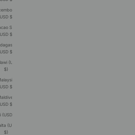
xembourg
(USD $)
cao SAR
(USD $)
dagascar
(USD $)
lawi (USD
$)
alaysia
(USD $)
aldives
(USD $)
i (USD $)
lta (USD
$)