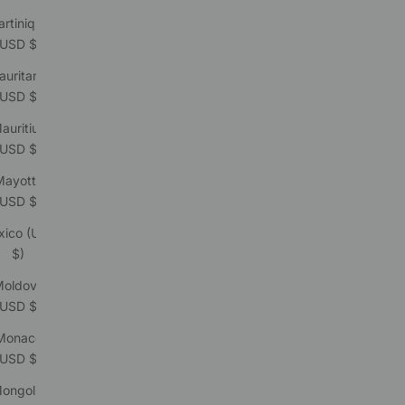
rtinique
(USD $)
uritania
(USD $)
auritius
(USD $)
Mayotte
(USD $)
xico (USD
$)
oldova
(USD $)
Monaco
(USD $)
ongolia